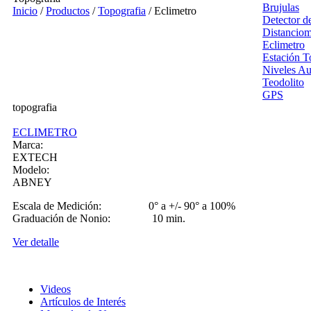
Brujulas
Inicio
/
Productos
/
Topografia
/
Eclimetro
Detector d
Distanciom
Eclimetro
Estación T
Niveles Au
Teodolito
GPS
topografia
ECLIMETRO
Marca:
EXTECH
Modelo:
ABNEY
Escala de Medición: 0° a +/- 90° a 100%
Graduación de Nonio: 10 min.
Ver detalle
Videos
Artículos de Interés