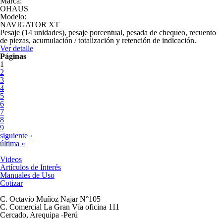
Marca:
OHAUS
Modelo:
NAVIGATOR XT
Pesaje (14 unidades), pesaje porcentual, pesada de chequeo, recuento
de piezas, acumulación / totalización y retención de indicación.
Ver detalle
Páginas
1
2
3
4
5
6
7
8
9
siguiente ›
última »
Videos
Artículos de Interés
Manuales de Uso
Cotizar
C. Octavio Muñoz Najar N°105
C. Comercial La Gran Vía oficina 111
Cercado, Arequipa -Perú