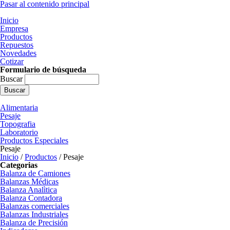
Pasar al contenido principal
Inicio
Empresa
Productos
Repuestos
Novedades
Cotizar
Formulario de búsqueda
Buscar
Alimentaria
Pesaje
Topografia
Laboratorio
Productos Especiales
Pesaje
Inicio
/
Productos
/
Pesaje
Categorias
Balanza de Camiones
Balanzas Médicas
Balanza Analìtica
Balanza Contadora
Balanzas comerciales
Balanzas Industriales
Balanza de Precisión