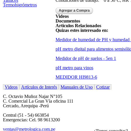
Tamices
Condiciones de trabajo: 0 a 50ºC; HR
Termohigrómetros
Videos
Documentos
Articulos Relacionados
Quizas estes interesado en:
Medidor de humedad de PH y humedad 
pH metro digital para alimentos semisóli
Medidor de pH de suelos - 5en 1
pH metro para vinos
MEDIDOR HI9813-6
Videos
Artículos de Interés
Manuales de Uso
Cotizar
C. Octavio Muñoz Najar N°105
C. Comercial La Gran Vía oficina 111
Cercado, Arequipa -Perú
Central (51 - 54) 663854
Emergencias: Cel. 98 9613200
ventas@metrologica.com.pe
¿Tienes consultas?