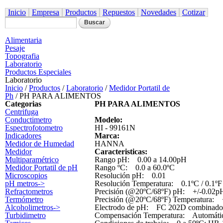
Pasar al
Inicio
Empresa
Productos
contenido
Repuestos
Novedades
Cotizar
principal
Formulario de búsqueda
Buscar
Alimentaria
Pesaje
Topografia
Laboratorio
Productos Especiales
Laboratorio
Inicio
/
Productos
/
Laboratorio
/
Medidor Portatil de
Ph
/
PH PARA ALIMENTOS
Categorias
PH PARA ALIMENTOS
Centrifuga
Conductimetro
Modelo:
Espectrofotometro
HI - 99161N
Indicadores
Marca:
Medidor de Humedad
HANNA
Medidor
Caracteristicas:
Multiparamétrico
Rango pH: 0.00 a 14.00pH
Medidor Portatil de pH
Rango ºC: 0.0 a 60.0ºC
Microscopios
Resolución pH: 0.01
pH metros->
Resolución Temperatura: 0.1ºC / 0.1ºF
Refractometros
Precisión (@20ºC/68ºF) pH: +/-0.02p
Termómetro
Precisión (@20ºC/68ºF) Temperatura: +
Alcoholimetros->
Electrodo de pH: FC 202D combinado D
Turbidimetro
Compensación Temperatura: Automátic