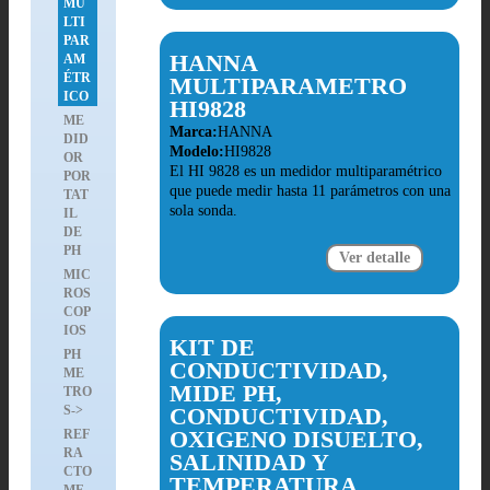
MU
LTI
PAR
HANNA
AM
ÉTR
MULTIPARAMETRO
ICO
HI9828
ME
Marca:
HANNA
DID
Modelo:
HI9828
OR
El HI 9828 es un medidor multiparamétrico
POR
que puede medir hasta 11 parámetros con una
TAT
sola sonda.
IL
DE
PH
Ver detalle
MIC
ROS
COP
IOS
KIT DE
PH
CONDUCTIVIDAD,
ME
MIDE PH,
TRO
S->
CONDUCTIVIDAD,
OXIGENO DISUELTO,
REF
RA
SALINIDAD Y
CTO
TEMPERATURA