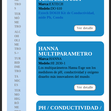
ME
Marca:
EXTECH
TRO
S
Modelo:
DO 610
Extech DO610 Kit de Conductividad,
TER
mide Ph, Condu
MÓ
ME
TRO
Ver detalle
ALC
OH
OLI
ME
HANNA
TRO
MULTIPARAMETRO
S->
TUR
Marca:
HANNA
BID
Modelo:
HI 2030-1
IME
Los multiparámetros Hanna Esge son los
TRO
medidores de pH, conductividad y oxígeno
TA
disuelto más innovadores del mundo.
MIC
ES
Ver detalle
TER
MO
HIG
RÓ
PH / CONDUCTIVIDAD /
ME