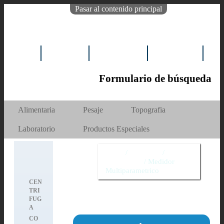
Pasar al contenido principal
INICIO
EMPRESA
PRODUCTOS
REPUESTOS
NO
Formulario de búsqueda
Buscar
Alimentaria
Pesaje
Topografia
Laboratorio
Productos Especiales
Inicio
/
Productos
/
Laboratorio
/
Medidor
Multiparametrico
CEN
TRI
FUG
A
CO