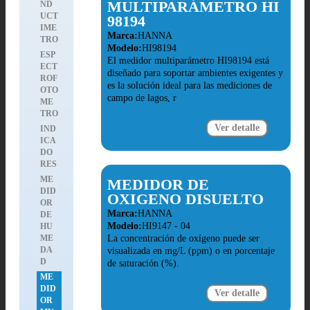
MULTIPARÁMETRO HI
ND
UCT
98194
IME
Marca:
HANNA
TRO
Modelo:
HI98194
ESP
El medidor multiparámetro HI98194 está
ECT
diseñado para soportar ambientes exigentes y
ROF
es la solución ideal para las mediciones de
OTO
campo de lagos, r
ME
TRO
Ver detalle
IND
ICA
DO
RES
ME
MEDIDOR DE
DID
OXIGENO DISUELTO
OR
Marca:
HANNA
DE
Modelo:
HI9147 - 04
HU
ME
La concentración de oxígeno puede ser
DA
visualizada en mg/L (ppm) o en porcentaje
D
de saturación (%).
ME
DID
Ver detalle
OR