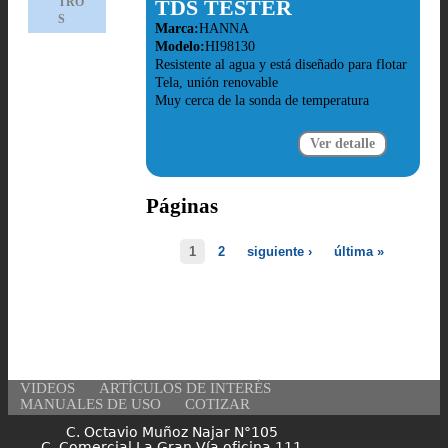
TRO
TDS TESTER
S
Marca:
HANNA
Modelo:
HI98130
Resistente al agua y está diseñado para flotar
Tela, unión renovable
Muy cerca de la sonda de temperatura
Ver detalle
Páginas
1
2
siguiente ›
última »
VIDEOS
ARTÍCULOS DE INTERÉS
MANUALES DE USO
COTIZAR
C. Octavio Muñoz Najar N°105
C. Comercial La Gran Vía oficina 111