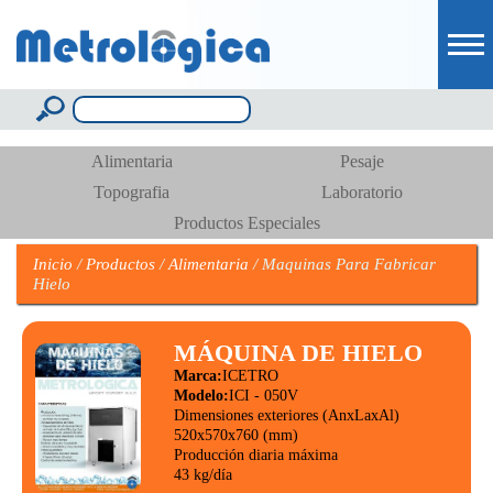
Pasar al
contenido
principal
Formulario de búsqueda
Buscar
Alimentaria
Pesaje
Topografia
Laboratorio
Productos Especiales
Inicio
/
Productos
/
Alimentaria
/
Maquinas Para Fabricar
Hielo
Páginas
MÁQUINA DE HIELO
Marca:
ICETRO
Modelo:
ICI - 050V
Dimensiones exteriores (AnxLaxAl)
520x570x760 (mm)
Producción diaria máxima
43 kg/día