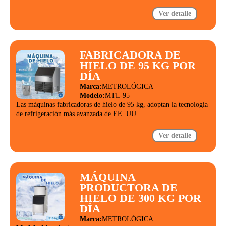
Ver detalle
FABRICADORA DE
HIELO DE 95 KG POR
DÍA
Marca:
METROLÓGICA
Modelo:
MTL-95
Las máquinas fabricadoras de hielo de 95 kg, adoptan la tecnología
de refrigeración más avanzada de EE. UU.
Ver detalle
MÁQUINA
PRODUCTORA DE
HIELO DE 300 KG POR
DÍA
Marca:
METROLÓGICA