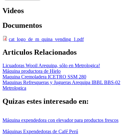
Videos
Documentos
cat_logo_de_m_quina_vending_1.pdf
Articulos Relacionados
Licuadoras Wooil Arequipa, sólo en Metrologica!
Máquina productora de Hielo
Maquina Cremoladera ICETRO SSM 280
Maquinas Refresqueras y Jugueras Arequipa IBBL BBS-02
Metrologica
Quizas estes interesado en:
Máquina expendedora con elevador para productos frescos
Máquinas Expendedoras de Café Perú