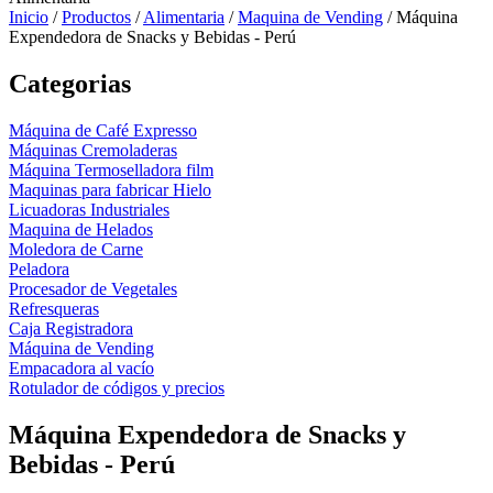
Inicio
/
Productos
/
Alimentaria
/
Maquina de Vending
/
Máquina
Expendedora de Snacks y Bebidas - Perú
Categorias
Máquina de Café Expresso
Máquinas Cremoladeras
Máquina Termoselladora film
Maquinas para fabricar Hielo
Licuadoras Industriales
Maquina de Helados
Moledora de Carne
Peladora
Procesador de Vegetales
Refresqueras
Caja Registradora
Máquina de Vending
Empacadora al vacío
Rotulador de códigos y precios
Máquina Expendedora de Snacks y
Bebidas - Perú