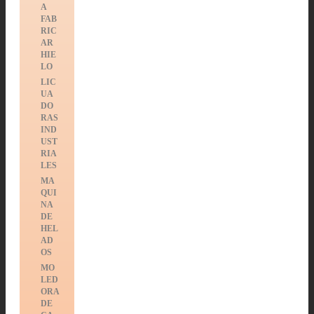
A
FAB
RIC
AR
HIE
LO
LIC
UA
DO
RAS
IND
UST
RIA
LES
MA
QUI
NA
DE
HEL
AD
OS
MO
LED
ORA
DE