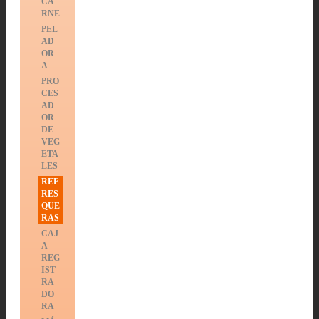
CA
RNE
PEL
AD
OR
A
PRO
CES
AD
OR
DE
VEG
ETA
LES
REF
RES
QUE
RAS
CAJ
A
REG
IST
RA
DO
RA