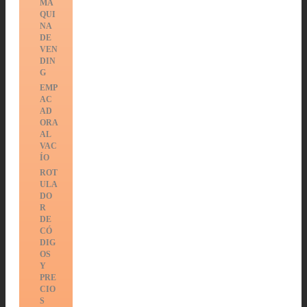
MÁ
QUI
NA
DE
VEN
DIN
G
EMP
AC
AD
ORA
AL
VAC
ÍO
ROT
ULA
DO
R
DE
CÓ
DIG
OS
Y
PRE
CIO
S