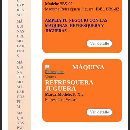
É
Modelo:
BBS-02
EXP
Maquina Refresquera Juguera IBBL BBS-02
RES
SO
AMPLIA TU NEGOCIO CON LAS
MÁ
MAQUINAS: REFRESQUERA Y
QUI
JUGUERAS
NAS
CRE
MO
Ver detalle
LAD
ERA
S
MÁ
MÁQUINA
QUI
NA
TER
REFRESQUERA
MO
JUGUERA
SEL
LAD
Marca:
Modelo:
18 X 2
ORA
Refresquera Ventus.
FIL
M
Ver detalle
MA
QUI
NAS
PAR