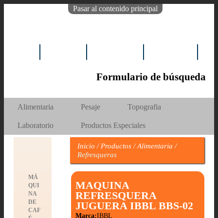
Pasar al contenido principal
INICIO
EMPRESA
PRODUCTOS
REPUESTOS
NO
Formulario de búsqueda
Buscar
Alimentaria
Pesaje
Topografia
Laboratorio
Productos Especiales
Inicio
/
Productos
/
Alimentaria
/
Refresqueras
MÁ
MAQUINA
QUI
REFRESQUERA
NA
DE
JUGUERA IBBL BBS-02
CAF
Marca:
IBBL