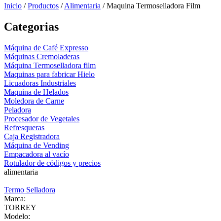
Inicio
/
Productos
/
Alimentaria
/
Maquina Termoselladora Film
Categorias
Máquina de Café Expresso
Máquinas Cremoladeras
Máquina Termoselladora film
Maquinas para fabricar Hielo
Licuadoras Industriales
Maquina de Helados
Moledora de Carne
Peladora
Procesador de Vegetales
Refresqueras
Caja Registradora
Máquina de Vending
Empacadora al vacío
Rotulador de códigos y precios
alimentaria
Termo Selladora
Marca:
TORREY
Modelo: