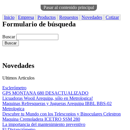
Pasar al contenido principal
Inicio
Empresa
Productos
Repuestos
Novedades
Cotizar
Formulario de búsqueda
Buscar
Novedades
Ultimos Articulos
Esclerómetro
GPS MONTANA 680 DESACTUALIZADO
Licuadoras Wooil Arequipa, sólo en Metrologica!
Maquinas Refresqueras y Jugueras Arequipa IBBL BBS-02
Metrologica
Descubre tu Mundo con los Telescopios y Binoculares Celestron
Maquina Cremoladera ICETRO SSM 280
La importancia del mantenimiento preventivo
El Distanciómetro