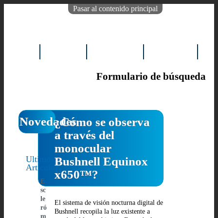
Pasar al contenido principal
INICIO
EMPRESA
PRODUCTOS
REPUESTOS
NO
Formulario de búsqueda
Buscar
Novedades
¿Cómo se observa
a través del
monocular
Ultimos
Bushnell Equinox
Articulos
x650™?
E
sc
le
El sistema de visión nocturna digital de
ró
Bushnell recopila la luz existente a
m