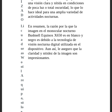
I
una visión clara y nítida en condiciones
Z
de poca luz o total oscuridad, lo que lo
A
hace ideal para una amplia variedad de
D
actividades nocturnas.
O
Li
En resumen, la razón por la que la
c
imagen en el monocular nocturno
u
Bushnell Equinox X650 es en blanco y
a
negro es debido a la tecnología de
d
visión nocturna digital utilizada en el
or
dispositivo. Aun así, le aseguro que la
as
claridad y nitidez de la imagen son
W
impresionantes.
o
oi
l
A
re
q
ui
p
a,
só
lo
e