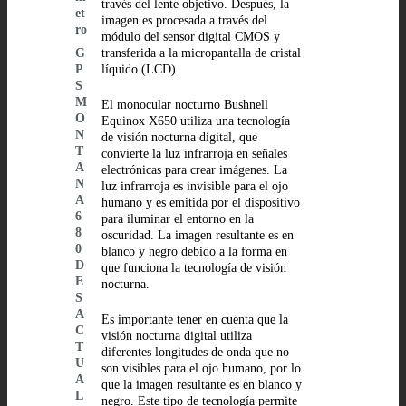
través del lente objetivo. Después, la
et
imagen es procesada a través del
ro
módulo del sensor digital CMOS y
G
transferida a la micropantalla de cristal
P
líquido (LCD).
S
M
El monocular nocturno Bushnell
O
Equinox X650 utiliza una tecnología
N
de visión nocturna digital, que
T
convierte la luz infrarroja en señales
A
electrónicas para crear imágenes. La
N
luz infrarroja es invisible para el ojo
A
humano y es emitida por el dispositivo
6
para iluminar el entorno en la
8
oscuridad. La imagen resultante es en
0
blanco y negro debido a la forma en
D
que funciona la tecnología de visión
E
nocturna.
S
A
Es importante tener en cuenta que la
C
visión nocturna digital utiliza
T
diferentes longitudes de onda que no
U
son visibles para el ojo humano, por lo
A
que la imagen resultante es en blanco y
L
negro. Este tipo de tecnología permite