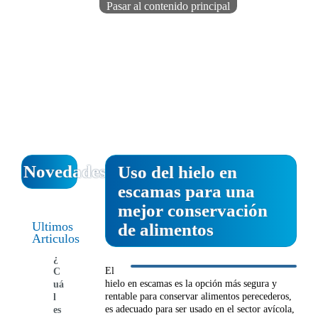
Pasar al contenido principal
INIC
EMPR
PRODU
REPUE
NOVED
COTI
Novedades
Uso del hielo en
Formulario de búsqueda
escamas para una
Buscar
mejor conservación
Ultimos
de alimentos
Articulos
¿
El
C
hielo en escamas es la opción más segura y
uá
rentable para conservar alimentos perecederos,
l
es adecuado para ser usado en el sector avícola,
es