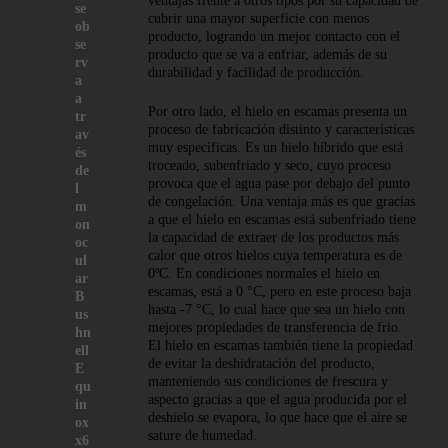
ventajas frente a otros tipos por su capacidad de
se
cubrir una mayor superficie con menos
ob
producto, logrando un mejor contacto con el
se
producto que se va a enfriar, además de su
rv
durabilidad y facilidad de producción.
a
a
Por otro lado, el hielo en escamas presenta un
tr
proceso de fabricación distinto y características
av
muy específicas. Es un hielo híbrido que está
és
troceado, subenfriado y seco, cuyo proceso
de
provoca que el agua pase por debajo del punto
l
de congelación. Una ventaja más es que gracias
m
a que el hielo en escamas está subenfriado tiene
on
la capacidad de extraer de los productos más
oc
calor que otros hielos cuya temperatura es de
ul
0ºC. En condiciones normales el hielo en
ar
escamas, está a 0 °C, pero en este proceso baja
B
hasta -7 °C, lo cual hace que sea un hielo con
us
mejores propiedades de transferencia de frio.
hn
El hielo en escamas también tiene la propiedad
ell
de evitar la deshidratación del producto,
E
manteniendo sus condiciones de frescura y
qu
aspecto gracias a que el agua producida por el
in
deshielo se evapora, lo que hace que el aire se
ox
sature de humedad.
x6