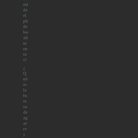
mi
de
el
ph
de
los
ali
m
en
to
s?
¿
Q
ué
es
la
fu
er
za
de
ag
ar
re
y