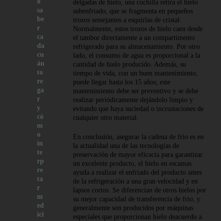
o
delgadas de hielo, una cuchilla retira el hielo
sa
subenfriado, que se fragmenta en pequeños
be
trozos semejantes a esquirlas de cristal.
r
Normalmente, estos trozos de hielo caen desde
ca
el tambor directamente a un compartimento
da
refrigerado para su almacenamiento. Por otro
cu
lado, el consumo de agua es proporcional a la
án
cantidad de hielo producido. Además, su
to
tiempo de vida, con un buen mantenimiento,
re
puede llegar hasta los 15 años; este
ga
mantenimiento debe ser preventivo y se debe
r
realizar periódicamente dejándolo limpio y
y
evitando que haya suciedad o incrustaciones de
có
cualquier otro material.
m
o
En conclusión, asegurar la cadena de frio es en
in
la actualidad una de las tecnologías de
te
preservación de mayor eficacia para garantizar
rp
un excelente producto, el hielo en escamas
re
ayuda a realizar el enfriado del producto antes
ta
de la refrigeración a una gran velocidad y en
r
lapsos cortos. Se diferencian de otros hielos por
m
su mejor capacidad de transferencia de frio, y
ed
generalmente son producidos por máquinas
ici
especiales que proporcionan hielo deacuerdo a