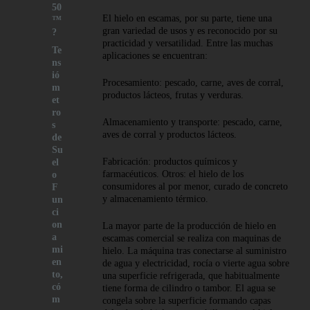
50
El hielo en escamas, por su parte, tiene una
™
gran variedad de usos y es reconocido por su
?
practicidad y versatilidad. Entre las muchas
Te
aplicaciones se encuentran:
ns
ió
Procesamiento: pescado, carne, aves de corral,
m
productos lácteos, frutas y verduras.
et
ro
Almacenamiento y transporte: pescado, carne,
s
aves de corral y productos lácteos.
de
Su
Fabricación: productos químicos y
el
farmacéuticos. Otros: el hielo de los
o
consumidores al por menor, curado de concreto
F
y almacenamiento térmico.
un
ci
on
La mayor parte de la producción de hielo en
a
escamas comercial se realiza con maquinas de
mi
hielo. La máquina tras conectarse al suministro
en
de agua y electricidad, rocía o vierte agua sobre
to,
una superficie refrigerada, que habitualmente
có
tiene forma de cilindro o tambor. El agua se
m
congela sobre la superficie formando capas