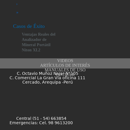
›
»
Casos de Éxito
Ventajas Reales del
Analizador de
Mineral Portátil
Niton XL2
VIDEOS
ARTÍCULOS DE INTERÉS
MANUALES DE USO
C. Octavio Muñoz Najar N°105
COTIZAR
C. Comercial La Gran Vía oficina 111
Cercado, Arequipa -Perú
Central (51 - 54) 663854
Emergencias: Cel. 98 9613200