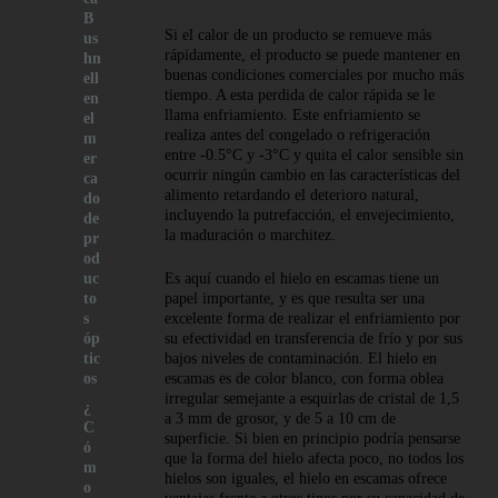
B
Si el calor de un producto se remueve más
us
rápidamente, el producto se puede mantener en
hn
buenas condiciones comerciales por mucho más
ell
tiempo. A esta perdida de calor rápida se le
en
llama enfriamiento. Este enfriamiento se
el
realiza antes del congelado o refrigeración
m
entre -0.5°C y -3°C y quita el calor sensible sin
er
ocurrir ningún cambio en las características del
ca
alimento retardando el deterioro natural,
do
incluyendo la putrefacción, el envejecimiento,
de
la maduración o marchitez.
pr
od
uc
Es aquí cuando el hielo en escamas tiene un
to
papel importante, y es que resulta ser una
s
excelente forma de realizar el enfriamiento por
óp
su efectividad en transferencia de frío y por sus
tic
bajos niveles de contaminación. El hielo en
os
escamas es de color blanco, con forma oblea
irregular semejante a esquirlas de cristal de 1,5
¿
a 3 mm de grosor, y de 5 a 10 cm de
C
superficie. Si bien en principio podría pensarse
ó
que la forma del hielo afecta poco, no todos los
m
hielos son iguales, el hielo en escamas ofrece
o