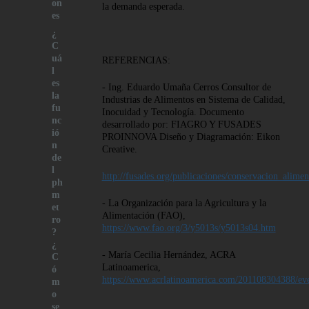
on
la demanda esperada.
es
¿
C
uá
REFERENCIAS:
l
es
- Ing. Eduardo Umaña Cerros Consultor de
la
Industrias de Alimentos en Sistema de Calidad,
fu
Inocuidad y Tecnología. Documento
nc
desarrollado por: FIAGRO Y FUSADES
ió
PROINNOVA Diseño y Diagramación: Eikon
n
Creative.
de
l
http://fusades.org/publicaciones/conservacion_alimen
ph
m
- La Organización para la Agricultura y la
et
Alimentación (FAO),
ro
https://www.fao.org/3/y5013s/y5013s04.htm
?
¿
- María Cecilia Hernández, ACRA
C
Latinoamerica,
ó
https://www.acrlatinoamerica.com/201108304388/event
m
o
se