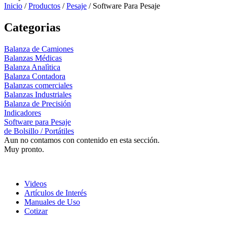
Inicio
/
Productos
/
Pesaje
/
Software Para Pesaje
Categorias
Balanza de Camiones
Balanzas Médicas
Balanza Analìtica
Balanza Contadora
Balanzas comerciales
Balanzas Industriales
Balanza de Precisión
Indicadores
Software para Pesaje
de Bolsillo / Portátiles
Aun no contamos con contenido en esta sección.
Muy pronto.
Videos
Artículos de Interés
Manuales de Uso
Cotizar